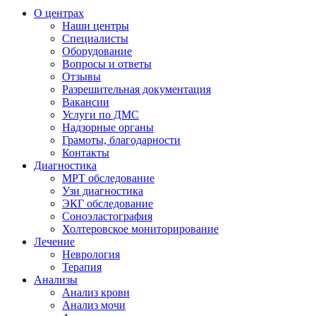
О центрах
Наши центры
Специалисты
Оборудование
Вопросы и ответы
Отзывы
Разрешительная документация
Вакансии
Услуги по ДМС
Надзорные органы
Грамоты, благодарности
Контакты
Диагностика
МРТ обследование
Узи диагностика
ЭКГ обследование
Соноэластография
Холтеровское мониторирование
Лечение
Неврология
Терапия
Анализы
Анализ крови
Анализ мочи