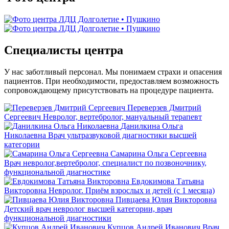
Специалисты центра
У нас заботливый персонал. Мы понимаем страхи и опасения
пациентов. При необходимости, предоставляем возможность
сопровождающему присутствовать на процедуре пациента.
Переверзев Дмитрий
Сергеевич
Невролог, вертебролог, мануальный терапевт
Данилкина Ольга
Николаевна
Врач ультразвуковой диагностики высшей
категории
Самарина Ольга Сергеевна
Врач невролог,вертебролог, специалист по позвоночнику,
функциональной диагностике
Евдокимова Татьяна
Викторовна
Невролог. Приём взрослых и детей (с 1 месяца)
Пивцаева Юлия Викторовна
Детский врач невролог высшей категории, врач
функциональной диагностики
Купцов Андрей Иванович
Врач