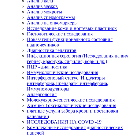
Анализ кала
Анализ мазков
Анализ мокроты
Анализ спермограммы
Анализ на онкомаркеры
Исследование кожи и ногтевых пластинок
Гистологические исследования
Показатели функционального состояния
надпочечников
Диагностика гепатитов
Инфекционная серология (Исследования на вич,
герпес, краснуха, сифилис, корь и др.)
ПЦР - диагностика
Иммунологические исследования
Интерфероновый статус, Индукторы
интерферона,Препараты интерферона,
Иммуномодуляторы,
Аллергология
Молекулярно-генетические исследования
Химико-Токсикологические исследования
платные услуги забора крови и постановки
капельниц
ИССЛЕДОВАНИЯ НА COVID -19
Комплексные исследования диагностических
панелей