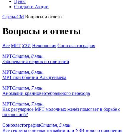
Цены
Скидки и Акции
Сфера-СМ
Вопросы и ответы
Вопросы и ответы
Все
МРТ
УЗИ
Неврология
Соноэластография
МРТ
Статья, 8 мин.
Заболевания нервов и сплетений
МРТ
Статья, 6 мин.
МРТ при болезни Альцгеймера
МРТ
Статья, 7 мин.
Аномалии краниовертебрального перехода
МРТ
Статья, 7 мин.
Как регулярное МРТ молочных желёз помогает в борьбе с
онкологией?
Соноэластография
Статья, 5 мин.
Все секреты соноэластографии или УЗИ нового поколения