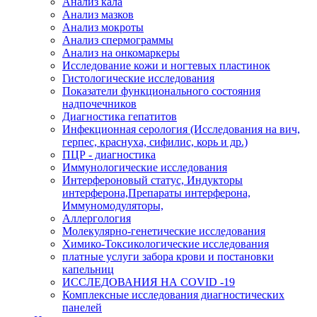
Анализ кала
Анализ мазков
Анализ мокроты
Анализ спермограммы
Анализ на онкомаркеры
Исследование кожи и ногтевых пластинок
Гистологические исследования
Показатели функционального состояния
надпочечников
Диагностика гепатитов
Инфекционная серология (Исследования на вич,
герпес, краснуха, сифилис, корь и др.)
ПЦР - диагностика
Иммунологические исследования
Интерфероновый статус, Индукторы
интерферона,Препараты интерферона,
Иммуномодуляторы,
Аллергология
Молекулярно-генетические исследования
Химико-Токсикологические исследования
платные услуги забора крови и постановки
капельниц
ИССЛЕДОВАНИЯ НА COVID -19
Комплексные исследования диагностических
панелей