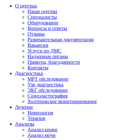
О центрах
Наши центры
Специалисты
Оборудование
Вопросы и ответы
Отзывы
Разрешительная документация
Вакансии
Услуги по ДМС
Надзорные органы
Грамоты, благодарности
Контакты
Диагностика
МРТ обследование
Узи диагностика
ЭКГ обследование
Соноэластография
Холтеровское мониторирование
Лечение
Неврология
Терапия
Анализы
Анализ крови
Анализ мочи