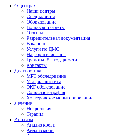
О центрах
Наши центры
Специалисты
Оборудование
Вопросы и ответы
Отзывы
Разрешительная документация
Вакансии
Услуги по ДМС
Надзорные органы
Грамоты, благодарности
Контакты
Диагностика
МРТ обследование
Узи диагностика
ЭКГ обследование
Соноэластография
Холтеровское мониторирование
Лечение
Неврология
Терапия
Анализы
Анализ крови
Анализ мочи