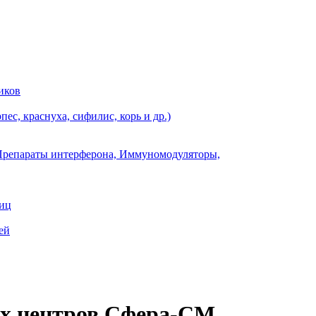
иков
ес, краснуха, сифилис, корь и др.)
Препараты интерферона, Иммуномодуляторы,
ниц
ей
их центров Сфера-СМ