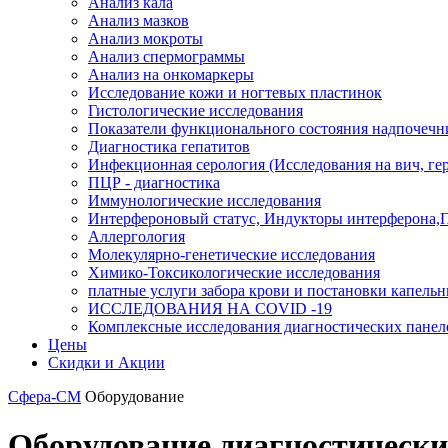
Анализ кала
Анализ мазков
Анализ мокроты
Анализ спермограммы
Анализ на онкомаркеры
Исследование кожи и ногтевых пластинок
Гистологические исследования
Показатели функционального состояния надпочечн
Диагностика гепатитов
Инфекционная серология (Исследования на вич, герп
ПЦР - диагностика
Иммунологические исследования
Интерфероновый статус, Индукторы интерферона,
Аллергология
Молекулярно-генетические исследования
Химико-Токсикологические исследования
платные услуги забора крови и постановки капель
ИССЛЕДОВАНИЯ НА COVID -19
Комплексные исследования диагностических панел
Цены
Скидки и Акции
Сфера-СМ
Оборудование
Оборудование диагностическ