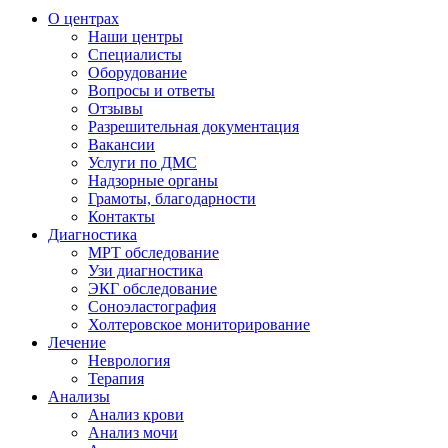
О центрах
Наши центры
Специалисты
Оборудование
Вопросы и ответы
Отзывы
Разрешительная документация
Вакансии
Услуги по ДМС
Надзорные органы
Грамоты, благодарности
Контакты
Диагностика
МРТ обследование
Узи диагностика
ЭКГ обследование
Соноэластография
Холтеровское мониторирование
Лечение
Неврология
Терапия
Анализы
Анализ крови
Анализ мочи