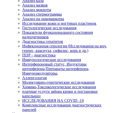
Анализ кала
Анализ мазков
Анализ мокроты
Анализ спермограммы
Анализ на онкомаркеры
Исследование кожи и ногтевых пластинок
Гистологические исследования
Показатели функционального состояния
надпочечников
Диагностика гепатитов
Инфекционная серология (Исследования на вич,
герпес, краснуха, сифилис, корь и др.)
ПЦР - диагностика
Иммунологические исследования
Интерфероновый статус, Индукторы
интерферона,Препараты интерферона,
Иммуномодуляторы,
Аллергология
Молекулярно-генетические исследования
Химико-Токсикологические исследования
платные услуги забора крови и постановки
капельниц
ИССЛЕДОВАНИЯ НА COVID -19
Комплексные исследования диагностических
панелей