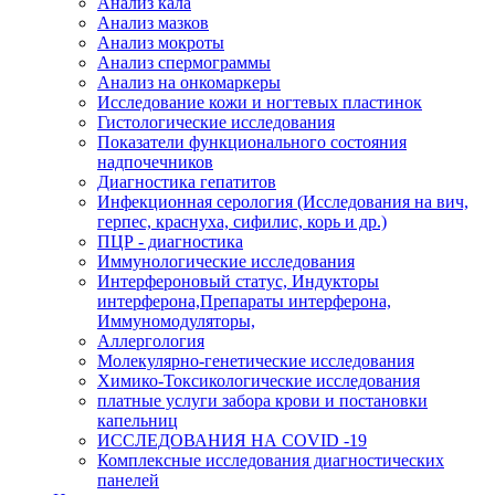
Анализ кала
Анализ мазков
Анализ мокроты
Анализ спермограммы
Анализ на онкомаркеры
Исследование кожи и ногтевых пластинок
Гистологические исследования
Показатели функционального состояния
надпочечников
Диагностика гепатитов
Инфекционная серология (Исследования на вич,
герпес, краснуха, сифилис, корь и др.)
ПЦР - диагностика
Иммунологические исследования
Интерфероновый статус, Индукторы
интерферона,Препараты интерферона,
Иммуномодуляторы,
Аллергология
Молекулярно-генетические исследования
Химико-Токсикологические исследования
платные услуги забора крови и постановки
капельниц
ИССЛЕДОВАНИЯ НА COVID -19
Комплексные исследования диагностических
панелей