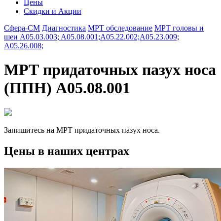
Цены
Скидки и Акции
Сфера-СМ
Диагностика
МРТ обследование
МРТ головы и
шеи A05.03.003; A05.08.001;A05.22.002;A05.23.009;
A05.26.008;
МРТ придаточных пазух носа
(ППН) A05.08.001
Запишитесь на МРТ придаточных пазух носа.
Цены в наших центрах