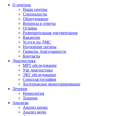
О центрах
Наши центры
Специалисты
Оборудование
Вопросы и ответы
Отзывы
Разрешительная документация
Вакансии
Услуги по ДМС
Надзорные органы
Грамоты, благодарности
Контакты
Диагностика
МРТ обследование
Узи диагностика
ЭКГ обследование
Соноэластография
Холтеровское мониторирование
Лечение
Неврология
Терапия
Анализы
Анализ крови
Анализ мочи