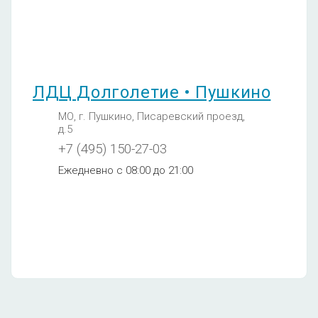
+7 (495) 150-27-03
Ежедневно с 08:00 до 21:00
ЛДЦ Долголетие • Пушкино
Витамин - В12 A12.06.060
МО, г. Пушкино, Писаревский проезд,
750
д.5
+7 (495) 150-27-03
Ежедневно с 08:00 до 21:00
Фолиевая кислота A09.05.081
750
Проба Реберга
260