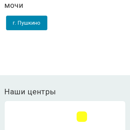
мочи
г. Пушкино
Наши центры
ЛДЦ Долголетие •
Пушкино
МО, г. Пушкино,
Писаревский проезд, д.5