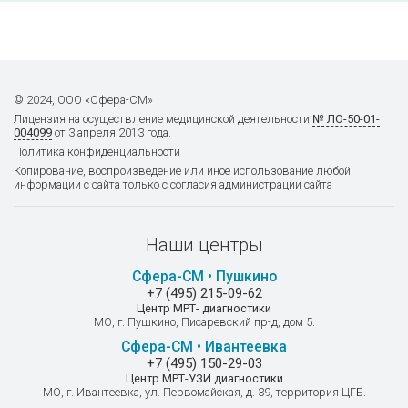
Проба Сулковича A12.28.002
180
© 2024, ООО «Сфера-СМ»
Микроальбумин моча суточная
Лицензия на осуществление
медицинской деятельности
№ ЛО-50-01-
004099
от 3 апреля 2013 года.
430
Политика конфиденциальности
Копирование, воспроизведение или иное использование любой
информации с сайта только с согласия администрации сайта
Микроальбумин моча разовая
610
Наши центры
Сфера-СМ • Пушкино
+7 (495) 215-09-62
Амилаза моча суточная
Центр МРТ- диагностики
МО, г. Пушкино, Писаревский пр-д, дом 5.
A09.28.027
Сфера-СМ • Ивантеевка
230
+7 (495) 150-29-03
Центр МРТ-УЗИ диагностики
МО, г. Ивантеевка, ул. Первомайская, д. 39, территория ЦГБ.