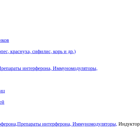
иков
ес, краснуха, сифилис, корь и др.)
Препараты интерферона, Иммуномодуляторы,
ниц
ей
рферона,Препараты интерферона, Иммуномодуляторы,
Индуктор