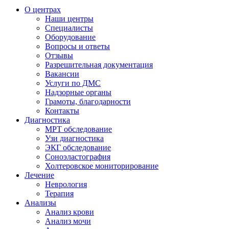
О центрах
Наши центры
Специалисты
Оборудование
Вопросы и ответы
Отзывы
Разрешительная документация
Вакансии
Услуги по ДМС
Надзорные органы
Грамоты, благодарности
Контакты
Диагностика
МРТ обследование
Узи диагностика
ЭКГ обследование
Соноэластография
Холтеровское мониторирование
Лечение
Неврология
Терапия
Анализы
Анализ крови
Анализ мочи