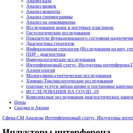
Анализ кала
Анализ мазков
Анализ мокроты
Анализ спермограммы
Анализ на онкомаркеры
Исследование кожи и ногтевых пластинок
Гистологические исследования
Показатели функционального состояния надпочечн
Диагностика гепатитов
Инфекционная серология (Исследования на вич, герп
ПЦР - диагностика
Иммунологические исследования
Интерфероновый статус, Индукторы интерферона,
Аллергология
Молекулярно-генетические исследования
Химико-Токсикологические исследования
платные услуги забора крови и постановки капель
ИССЛЕДОВАНИЯ НА COVID -19
Комплексные исследования диагностических панел
Цены
Скидки и Акции
Сфера-СМ
Анализы
Интерфероновый статус, Индукторы инте
Индукторы интерферона