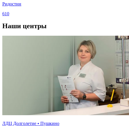
Ридостин
610
Наши центры
ЛДЦ Долголетие • Пушкино