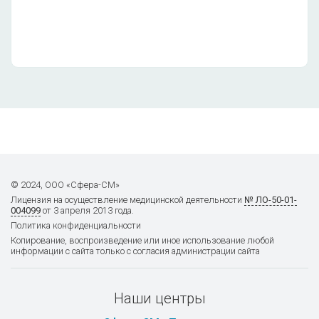
3990
Основные субпопуляции
лимфоцитов (Т-лимфоциты, В-
лимфоциты, Т-хелперы, Т-
цитотоксические лимфоциты)
(индекс регуляции I
порядка)A12.30.012.005
A12.30.012.006
2420
© 2024, ООО «Сфера-СМ»
Лицензия на осуществление
медицинской деятельности
№ ЛО-50-01-
004099
от 3 апреля 2013 года.
Политика конфиденциальности
Фагоцитарная активность
Копирование, воспроизведение или иное использование любой
информации с сайта только с согласия администрации сайта
нейтрофилов (Латекс-тест)
A12.30.012.007
750
Наши центры