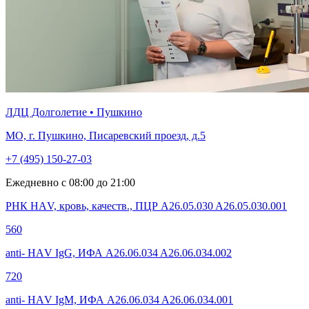
ЛДЦ Долголетие • Пушкино
МО, г. Пушкино, Писаревский проезд, д.5
+7 (495) 150-27-03
Ежедневно с 08:00 до 21:00
РНК НАV, кровь, качеств., ПЦР A26.05.030 A26.05.030.001
560
anti- НАV IgG, ИФА A26.06.034 A26.06.034.002
720
anti- НАV IgM, ИФА A26.06.034 A26.06.034.001