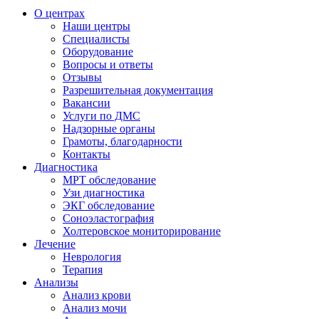
О центрах
Наши центры
Специалисты
Оборудование
Вопросы и ответы
Отзывы
Разрешительная документация
Вакансии
Услуги по ДМС
Надзорные органы
Грамоты, благодарности
Контакты
Диагностика
МРТ обследование
Узи диагностика
ЭКГ обследование
Соноэластография
Холтеровское мониторирование
Лечение
Неврология
Терапия
Анализы
Анализ крови
Анализ мочи