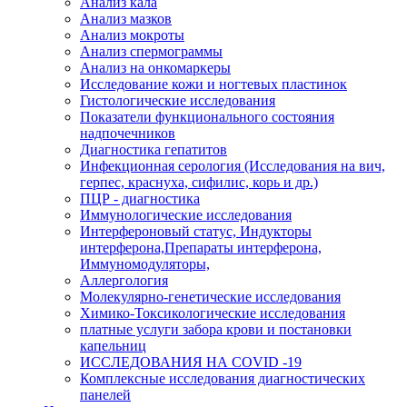
Анализ кала
Анализ мазков
Анализ мокроты
Анализ спермограммы
Анализ на онкомаркеры
Исследование кожи и ногтевых пластинок
Гистологические исследования
Показатели функционального состояния
надпочечников
Диагностика гепатитов
Инфекционная серология (Исследования на вич,
герпес, краснуха, сифилис, корь и др.)
ПЦР - диагностика
Иммунологические исследования
Интерфероновый статус, Индукторы
интерферона,Препараты интерферона,
Иммуномодуляторы,
Аллергология
Молекулярно-генетические исследования
Химико-Токсикологические исследования
платные услуги забора крови и постановки
капельниц
ИССЛЕДОВАНИЯ НА COVID -19
Комплексные исследования диагностических
панелей