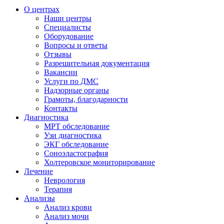
О центрах
Наши центры
Специалисты
Оборудование
Вопросы и ответы
Отзывы
Разрешительная документация
Вакансии
Услуги по ДМС
Надзорные органы
Грамоты, благодарности
Контакты
Диагностика
МРТ обследование
Узи диагностика
ЭКГ обследование
Соноэластография
Холтеровское мониторирование
Лечение
Неврология
Терапия
Анализы
Анализ крови
Анализ мочи