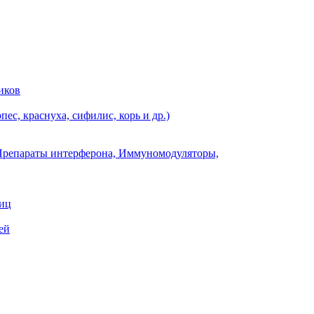
иков
ес, краснуха, сифилис, корь и др.)
Препараты интерферона, Иммуномодуляторы,
ниц
ей