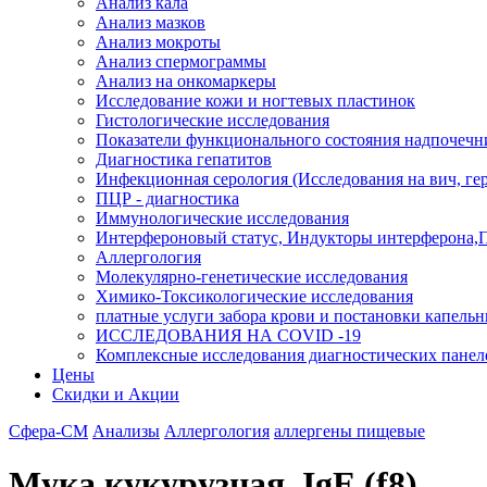
Анализ кала
Анализ мазков
Анализ мокроты
Анализ спермограммы
Анализ на онкомаркеры
Исследование кожи и ногтевых пластинок
Гистологические исследования
Показатели функционального состояния надпочечн
Диагностика гепатитов
Инфекционная серология (Исследования на вич, герп
ПЦР - диагностика
Иммунологические исследования
Интерфероновый статус, Индукторы интерферона,
Аллергология
Молекулярно-генетические исследования
Химико-Токсикологические исследования
платные услуги забора крови и постановки капель
ИССЛЕДОВАНИЯ НА COVID -19
Комплексные исследования диагностических панел
Цены
Скидки и Акции
Сфера-СМ
Анализы
Аллергология
аллергены пищевые
Мука кукурузная, IgE (f8)