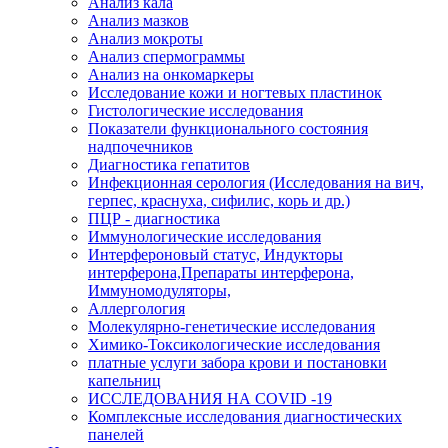
Анализ кала
Анализ мазков
Анализ мокроты
Анализ спермограммы
Анализ на онкомаркеры
Исследование кожи и ногтевых пластинок
Гистологические исследования
Показатели функционального состояния
надпочечников
Диагностика гепатитов
Инфекционная серология (Исследования на вич,
герпес, краснуха, сифилис, корь и др.)
ПЦР - диагностика
Иммунологические исследования
Интерфероновый статус, Индукторы
интерферона,Препараты интерферона,
Иммуномодуляторы,
Аллергология
Молекулярно-генетические исследования
Химико-Токсикологические исследования
платные услуги забора крови и постановки
капельниц
ИССЛЕДОВАНИЯ НА COVID -19
Комплексные исследования диагностических
панелей