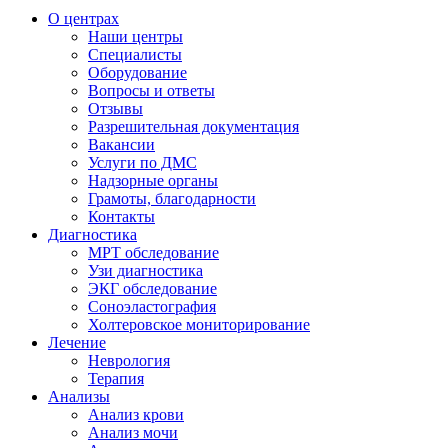
О центрах
Наши центры
Специалисты
Оборудование
Вопросы и ответы
Отзывы
Разрешительная документация
Вакансии
Услуги по ДМС
Надзорные органы
Грамоты, благодарности
Контакты
Диагностика
МРТ обследование
Узи диагностика
ЭКГ обследование
Соноэластография
Холтеровское мониторирование
Лечение
Неврология
Терапия
Анализы
Анализ крови
Анализ мочи