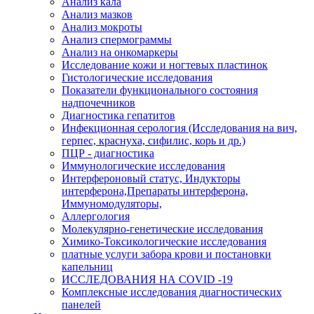
Анализ кала
Анализ мазков
Анализ мокроты
Анализ спермограммы
Анализ на онкомаркеры
Исследование кожи и ногтевых пластинок
Гистологические исследования
Показатели функционального состояния
надпочечников
Диагностика гепатитов
Инфекционная серология (Исследования на вич,
герпес, краснуха, сифилис, корь и др.)
ПЦР - диагностика
Иммунологические исследования
Интерфероновый статус, Индукторы
интерферона,Препараты интерферона,
Иммуномодуляторы,
Аллергология
Молекулярно-генетические исследования
Химико-Токсикологические исследования
платные услуги забора крови и постановки
капельниц
ИССЛЕДОВАНИЯ НА COVID -19
Комплексные исследования диагностических
панелей