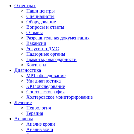
О центрах
Наши центры
Специалисты
Оборудование
Вопросы и ответы
Отзывы
Разрешительная документация
Вакансии
Услуги по ДМС
Надзорные органы
Грамоты, благодарности
Контакты
Диагностика
МРТ обследование
Узи диагностика
ЭКГ обследование
Соноэластография
Холтеровское мониторирование
Лечение
Неврология
Терапия
Анализы
Анализ крови
Анализ мочи