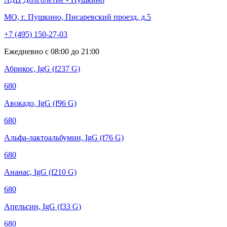
МО, г. Пушкино, Писаревский проезд, д.5
+7 (495) 150-27-03
Ежедневно с 08:00 до 21:00
Абрикос, IgG (f237 G)
680
Авокадо, IgG (f96 G)
680
Альфа-лактоальбумин, IgG (f76 G)
680
Ананас, IgG (f210 G)
680
Апельсин, IgG (f33 G)
680