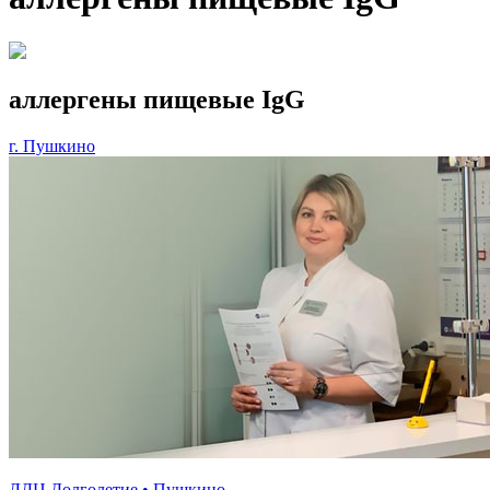
аллергены пищевые IgG
г. Пушкино
ЛДЦ Долголетие • Пушкино