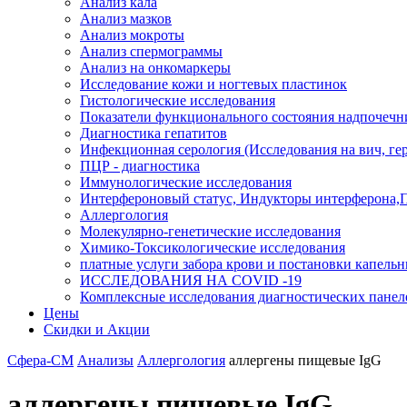
Анализ кала
Анализ мазков
Анализ мокроты
Анализ спермограммы
Анализ на онкомаркеры
Исследование кожи и ногтевых пластинок
Гистологические исследования
Показатели функционального состояния надпочечн
Диагностика гепатитов
Инфекционная серология (Исследования на вич, герп
ПЦР - диагностика
Иммунологические исследования
Интерфероновый статус, Индукторы интерферона,
Аллергология
Молекулярно-генетические исследования
Химико-Токсикологические исследования
платные услуги забора крови и постановки капель
ИССЛЕДОВАНИЯ НА COVID -19
Комплексные исследования диагностических панел
Цены
Скидки и Акции
Сфера-СМ
Анализы
Аллергология
аллергены пищевые IgG
аллергены пищевые IgG