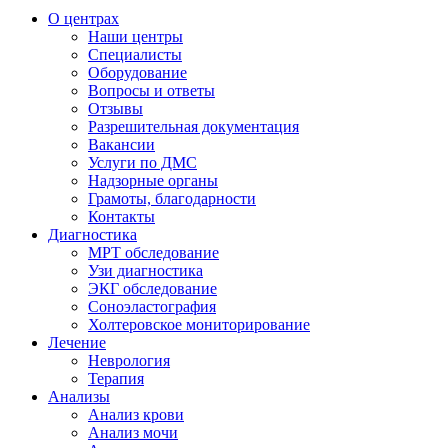
О центрах
Наши центры
Специалисты
Оборудование
Вопросы и ответы
Отзывы
Разрешительная документация
Вакансии
Услуги по ДМС
Надзорные органы
Грамоты, благодарности
Контакты
Диагностика
МРТ обследование
Узи диагностика
ЭКГ обследование
Соноэластография
Холтеровское мониторирование
Лечение
Неврология
Терапия
Анализы
Анализ крови
Анализ мочи