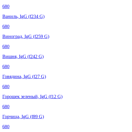
680
Ваниль, IgG (f234 G)
680
Виноград, IgG (f259 G)
680
Вишня, IgG (f242 G)
680
Говядина, IgG (f27 G)
680
Горошек зеленый, IgG (f12 G)
680
Горчица, IgG (f89 G)
680