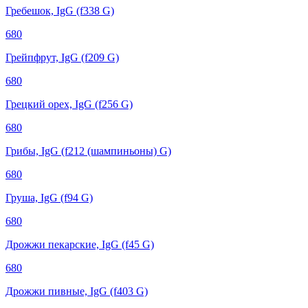
Гребешок, IgG (f338 G)
680
Грейпфрут, IgG (f209 G)
680
Грецкий орех, IgG (f256 G)
680
Грибы, IgG (f212 (шампиньоны) G)
680
Груша, IgG (f94 G)
680
Дрожжи пекарские, IgG (f45 G)
680
Дрожжи пивные, IgG (f403 G)