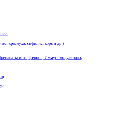
иков
ес, краснуха, сифилис, корь и др.)
Препараты интерферона, Иммуномодуляторы,
ниц
ей