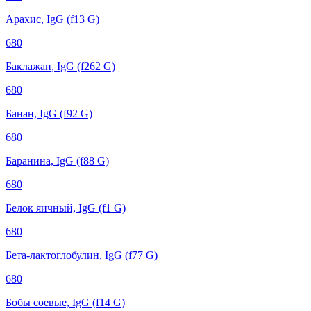
Арахис, IgG (f13 G)
680
Баклажан, IgG (f262 G)
680
Банан, IgG (f92 G)
680
Баранина, IgG (f88 G)
680
Белок яичный, IgG (f1 G)
680
Бета-лактоглобулин, IgG (f77 G)
680
Бобы соевые, IgG (f14 G)