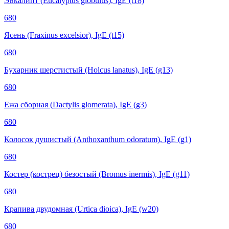
Эвкалипт (Eucalyptus globulus), IgE (t18)
680
Ясень (Fraxinus excelsior), IgE (t15)
680
Бухарник шерстистый (Holcus lanatus), IgE (g13)
680
Ежа сборная (Dactylis glomerata), IgE (g3)
680
Колосок душистый (Anthoxanthum odoratum), IgE (g1)
680
Костер (кострец) безостый (Bromus inermis), IgE (g11)
680
Крапива двудомная (Urtica dioica), IgE (w20)
680