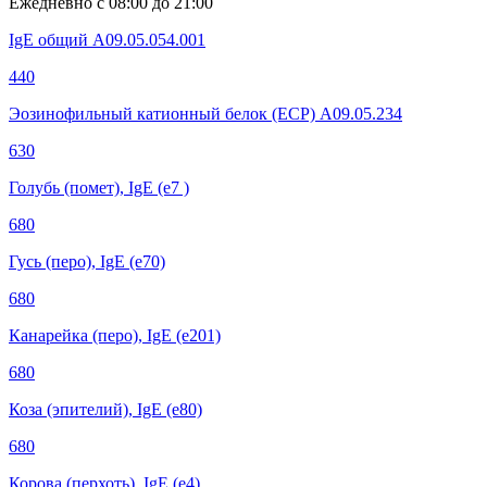
Ежедневно с 08:00 до 21:00
IgE общий A09.05.054.001
440
Эозинофильный катионный белок (ECP) A09.05.234
630
Голубь (помет), IgE (e7 )
680
Гусь (перо), IgE (e70)
680
Канарейка (перо), IgE (е201)
680
Коза (эпителий), IgE (е80)
680
Корова (перхоть), IgE (e4)