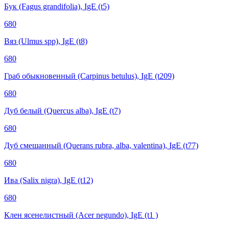
Бук (Fagus grandifolia), IgE (t5)
680
Вяз (Ulmus spp), IgE (t8)
680
Граб обыкновенный (Carpinus betulus), IgE (t209)
680
Дуб белый (Quercus alba), IgE (t7)
680
Дуб смешанный (Querans rubra, alba, valentina), IgE (t77)
680
Ива (Salix nigra), IgE (t12)
680
Клен ясенелистный (Acer negundo), IgE (t1 )