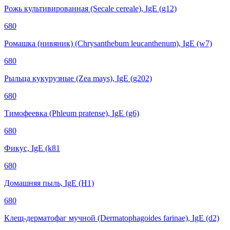
Рожь культивированная (Secale cereale), IgE (g12)
680
Ромашка (нивяник) (Chrysanthebum leucanthenum), IgE (w7)
680
Рыльца кукурузные (Zea mays), IgE (g202)
680
Тимофеевка (Phleum pratense), IgE (g6)
680
Фикус, IgE (k81
680
Домашняя пыль, IgE (H1)
680
Клещ-дерматофаг мучной (Dermatophagoides farinae), IgE (d2)