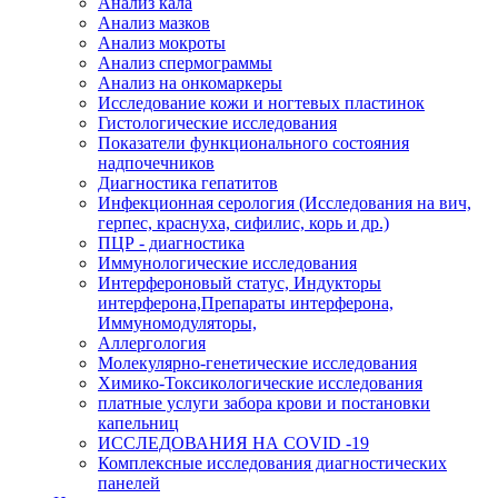
Анализ кала
Анализ мазков
Анализ мокроты
Анализ спермограммы
Анализ на онкомаркеры
Исследование кожи и ногтевых пластинок
Гистологические исследования
Показатели функционального состояния
надпочечников
Диагностика гепатитов
Инфекционная серология (Исследования на вич,
герпес, краснуха, сифилис, корь и др.)
ПЦР - диагностика
Иммунологические исследования
Интерфероновый статус, Индукторы
интерферона,Препараты интерферона,
Иммуномодуляторы,
Аллергология
Молекулярно-генетические исследования
Химико-Токсикологические исследования
платные услуги забора крови и постановки
капельниц
ИССЛЕДОВАНИЯ НА COVID -19
Комплексные исследования диагностических
панелей