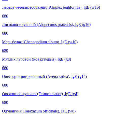
Лебеда чечевицеобразная (Atriplex lentiformis), IgE (w15)
680
Лисохвост луговой (Alopecurus pratensis), IgE (g16)
680
Марь белая (Chenopodium album), IgE (w10)
680
Мятлик луговой (Poa pratensis), IgE (g8)
680
Овес культивированный (Avena sativa), IgE (g14)
680
Овсянница луговая (Festuca elatior), IgE (g4)
680
Одуванчик (Taraxacum officinale), IgE (w8)