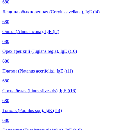
680
Лещина обыкновенная (Corylus avellana), IgE (t4)
680
Ольха (Alnus incana), IgE (t2)
680
Орех грецкий (Juglans regia), IgE (t10)
680
Платан (Platanus acerifolia), IgE (t11)
680
Сосна белая (Pinus silvestris), IgE (t16)
680
Тополь (Populus spp), IgE (t14)
680