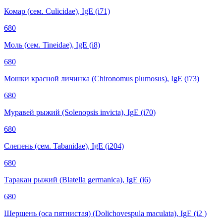
Комар (сем. Culicidae), IgE (i71)
680
Моль (сем. Tineidae), IgE (i8)
680
Мошки красной личинка (Chironomus plumosus), IgE (i73)
680
Муравей рыжий (Solenopsis invicta), IgE (i70)
680
Слепень (сем. Tabanidae), IgE (i204)
680
Таракан рыжий (Blatella germanica), IgE (i6)
680
Шершень (оса пятнистая) (Dolichovespula maculata), IgE (i2 )