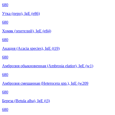
680
Утка (перо), IgE (е86)
680
Хомяк (эпителий), IgE (е84)
680
Акация (Acacia species), IgE (t19)
680
Амброзия обыкновенная (Ambrosia elatior), IgE (w1)
680
Амброзия смешанная (Heterocera spp.), IgE (w209
680
Береза (Betula alba), IgE (t3)
680