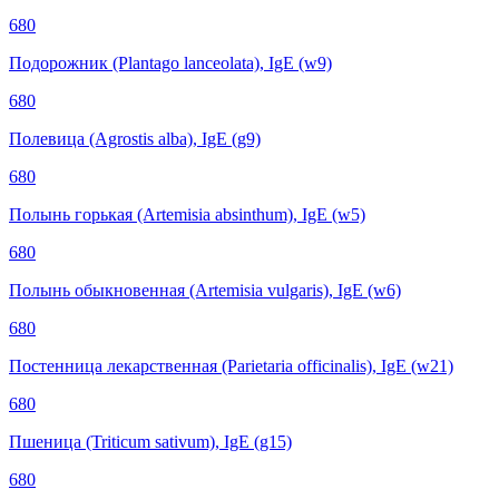
680
Подорожник (Plantago lanceolata), IgE (w9)
680
Полевица (Agrostis alba), IgE (g9)
680
Полынь горькая (Artemisia absinthum), IgE (w5)
680
Полынь обыкновенная (Artemisia vulgaris), IgE (w6)
680
Постенница лекарственная (Parietaria officinalis), IgE (w21)
680
Пшеница (Triticum sativum), IgE (g15)
680