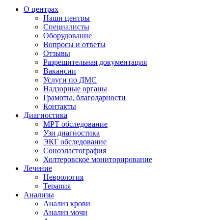
О центрах
Наши центры
Специалисты
Оборудование
Вопросы и ответы
Отзывы
Разрешительная документация
Вакансии
Услуги по ДМС
Надзорные органы
Грамоты, благодарности
Контакты
Диагностика
МРТ обследование
Узи диагностика
ЭКГ обследование
Соноэластография
Холтеровское мониторирование
Лечение
Неврология
Терапия
Анализы
Анализ крови
Анализ мочи