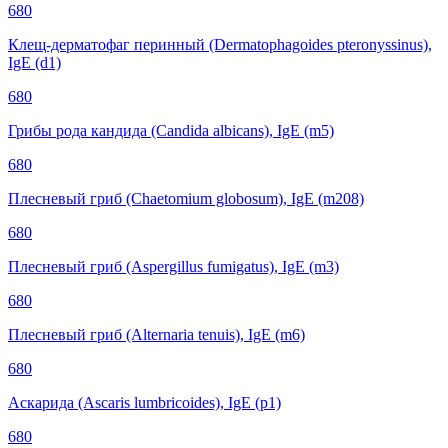
680
Клещ-дерматофаг перинный (Dermatophagoides pteronyssinus),
IgE (d1)
680
Грибы рода кандида (Candida albicans), IgE (m5)
680
Плесневый гриб (Chaetomium globosum), IgE (m208)
680
Плесневый гриб (Aspergillus fumigatus), IgE (m3)
680
Плесневый гриб (Alternaria tenuis), IgE (m6)
680
Аскарида (Ascaris lumbricoides), IgE (p1)
680