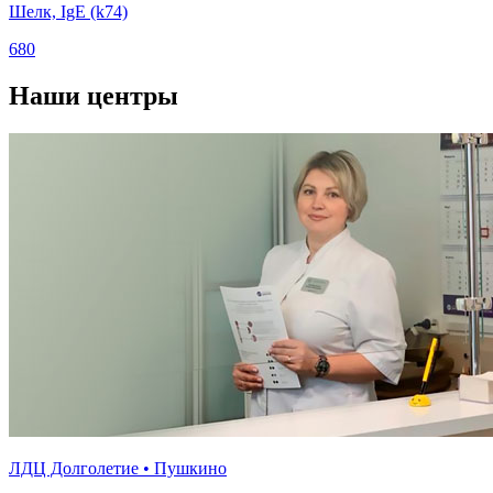
Шелк, IgE (k74)
680
Наши центры
ЛДЦ Долголетие • Пушкино