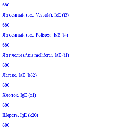
680
Яд осиный (род Vespula), IgE (i3)
680
Яд осиный (род Polistes), IgE (i4)
680
Яд пчелы (Apis mellifera), IgE (i1)
680
Латекс, IgE (k82)
680
Хлопок, IgE (о1)
680
Шерсть, IgE (k20)
680