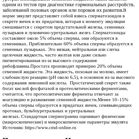
одним из тестов при диагностике гормональных расстройств,
заболеваний половых органов или пороков их развития.
В
норме эякулят представляет собой взвесь сперматозоидов в
секрете яичек и их придатков, которая к моменту эякуляции
смешивается с секретом предстательной железы, семенных
пузырьков и луковично-уретральных желез.
Сперматозоиды
составляют около 5% объема спермы, они образуются в
семенниках. Приблизительно 60% объема спермы образуется в
семенных пузырьках. Это вязкая, нейтральная или слегка
щелочная жидкость, часто желтая или даже сильно
пигментированная из-за высокого содержания
рибофлавина.
Простата производит примерно 20% объема
семенной жидкости. Эта жидкость, похожая на молоко, имеет
слабокислую реакцию (рН около 6,5), в основном из-за высокого
содержания лимонной кислоты. Простатический секрет также
богат кислой фосфатазой и протеолитическими ферментами,
считается, что протеолитические ферменты отвечают за
коагуляцию и разжижение семенной жидкости.
Менее 10–15%
объема спермы образуется в придатках яичек, семявыводящих
протоках, бульбоуретральных и уретральных
железах.
Стандартная спермограмма оценивает физические
(макроскопические) и микроскопические параметры эякулята
Источник: https://www.cmd-online.ru