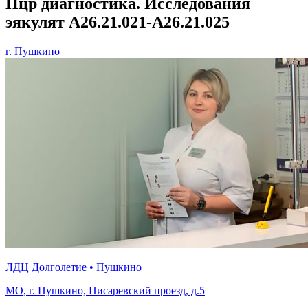
Пцр диагностика. Исследования
эякулят A26.21.021-A26.21.025
г. Пушкино
ЛДЦ Долголетие • Пушкино
МО, г. Пушкино, Писаревский проезд, д.5