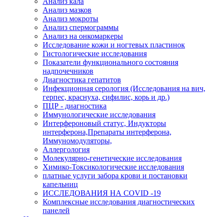
Анализ кала
Анализ мазков
Анализ мокроты
Анализ спермограммы
Анализ на онкомаркеры
Исследование кожи и ногтевых пластинок
Гистологические исследования
Показатели функционального состояния
надпочечников
Диагностика гепатитов
Инфекционная серология (Исследования на вич,
герпес, краснуха, сифилис, корь и др.)
ПЦР - диагностика
Иммунологические исследования
Интерфероновый статус, Индукторы
интерферона,Препараты интерферона,
Иммуномодуляторы,
Аллергология
Молекулярно-генетические исследования
Химико-Токсикологические исследования
платные услуги забора крови и постановки
капельниц
ИССЛЕДОВАНИЯ НА COVID -19
Комплексные исследования диагностических
панелей