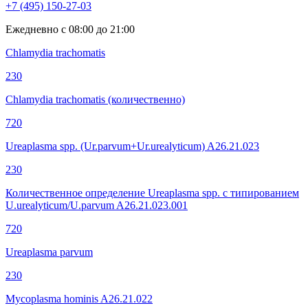
+7 (495) 150-27-03
Ежедневно с 08:00 до 21:00
Chlamydia trachomatis
230
Chlamydia trachomatis (количественно)
720
Ureaplasma spp. (Ur.parvum+Ur.urealyticum) A26.21.023
230
Количественное определение Ureaplasma spp. с типированием
U.urealyticum/U.parvum A26.21.023.001
720
Ureaplasma parvum
230
Mycoplasma hominis A26.21.022