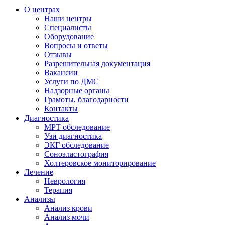
О центрах
Наши центры
Специалисты
Оборудование
Вопросы и ответы
Отзывы
Разрешительная документация
Вакансии
Услуги по ДМС
Надзорные органы
Грамоты, благодарности
Контакты
Диагностика
МРТ обследование
Узи диагностика
ЭКГ обследование
Соноэластография
Холтеровское мониторирование
Лечение
Неврология
Терапия
Анализы
Анализ крови
Анализ мочи