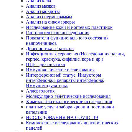
Анализ кала
Анализ мазков
Анализ мокроты
Анализ спермограммы
Анализ на онкомаркеры
Исследование кожи и ногтевых пластинок
Гистологические исследования
Показатели функционального состояния
надпочечников
Диагностика гепатитов
Инфекционная серология (Исследования на вич,
герпес, краснуха, сифилис, корь и др.)
ПЦР - диагностика
Иммунологические исследования
Интерфероновый статус, Индукторы
интерферона,Препараты интерферона,
Иммуномодуляторы,
Аллергология
Молекулярно-генетические исследования
Химико-Токсикологические исследования
платные услуги забора крови и постановки
капельниц
ИССЛЕДОВАНИЯ НА COVID -19
Комплексные исследования диагностических
панелей