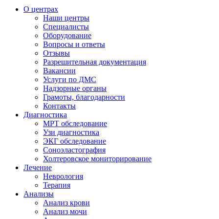
О центрах
Наши центры
Специалисты
Оборудование
Вопросы и ответы
Отзывы
Разрешительная документация
Вакансии
Услуги по ДМС
Надзорные органы
Грамоты, благодарности
Контакты
Диагностика
МРТ обследование
Узи диагностика
ЭКГ обследование
Соноэластография
Холтеровское мониторирование
Лечение
Неврология
Терапия
Анализы
Анализ крови
Анализ мочи