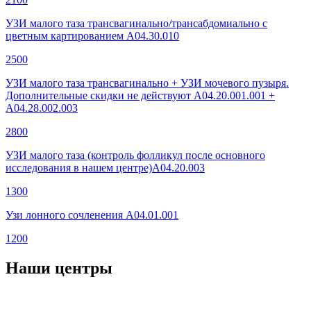
УЗИ малого таза трансвагинально/трансабдомиально с
цветным картированием А04.30.010
2500
УЗИ малого таза трансвагинально + УЗИ мочевого пузыря.
Дополнительные скидки не действуют А04.20.001.001 +
А04.28.002.003
2800
УЗИ малого таза (контроль фолликул после основного
исследования в нашем центре)A04.20.003
1300
Узи лонного сочленения A04.01.001
1200
Наши центры