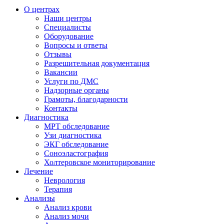
О центрах
Наши центры
Специалисты
Оборудование
Вопросы и ответы
Отзывы
Разрешительная документация
Вакансии
Услуги по ДМС
Надзорные органы
Грамоты, благодарности
Контакты
Диагностика
МРТ обследование
Узи диагностика
ЭКГ обследование
Соноэластография
Холтеровское мониторирование
Лечение
Неврология
Терапия
Анализы
Анализ крови
Анализ мочи