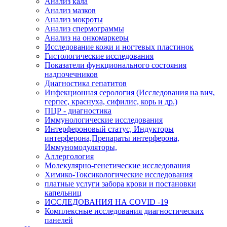
Анализ кала
Анализ мазков
Анализ мокроты
Анализ спермограммы
Анализ на онкомаркеры
Исследование кожи и ногтевых пластинок
Гистологические исследования
Показатели функционального состояния
надпочечников
Диагностика гепатитов
Инфекционная серология (Исследования на вич,
герпес, краснуха, сифилис, корь и др.)
ПЦР - диагностика
Иммунологические исследования
Интерфероновый статус, Индукторы
интерферона,Препараты интерферона,
Иммуномодуляторы,
Аллергология
Молекулярно-генетические исследования
Химико-Токсикологические исследования
платные услуги забора крови и постановки
капельниц
ИССЛЕДОВАНИЯ НА COVID -19
Комплексные исследования диагностических
панелей