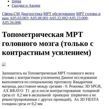
Цены
Скидки и Акции
Сфера-СМ
Диагностика
МРТ обследование
МРТ головы и
шеи A05.03.003; A05.08.001;A05.22.002;A05.23.009;
A05.26.008;
Топометрическая МРТ
головного мозга (только с
контрастным усилением)
Запишитесь на Топометрическая МРТ головного мозга
(только с контрастным усилением) Данное исследование
выполняется по специальному протоколу. Квадратная
матрица, расстояние между срезами - 0. Режимы: 3D SPGR,
AX BRAVO T1 до и после контрастирования толщиной
среза от 0,2 мм в аксиальной проекции (первично а не
реконструированные с других проекций), Ax 3D FIESTA
толщина среза от 0,2 мм