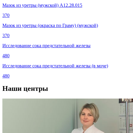
Мазок из уретры (мужской) A12.28.015
370
Мазок из уретры (окраска по Граму) (мужской)
370
Исследование сока предстательной железы
480
Исследование сока предстательной железы (в моче)
480
Наши центры