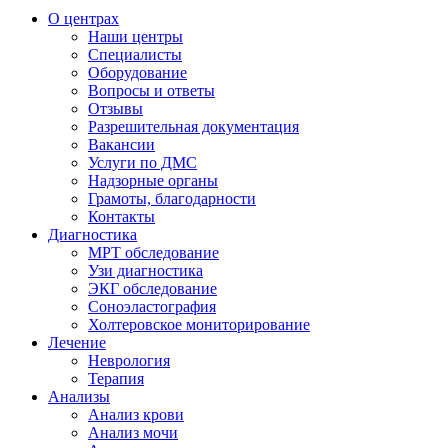
О центрах
Наши центры
Специалисты
Оборудование
Вопросы и ответы
Отзывы
Разрешительная документация
Вакансии
Услуги по ДМС
Надзорные органы
Грамоты, благодарности
Контакты
Диагностика
МРТ обследование
Узи диагностика
ЭКГ обследование
Соноэластография
Холтеровское мониторирование
Лечение
Неврология
Терапия
Анализы
Анализ крови
Анализ мочи