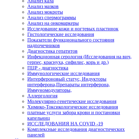
Анализ кала
Анализ мазков
Анализ мокроты
Анализ спермограммы
Анализ на онкомаркеры
Исследование кожи и ногтевых пластинок
Гистологические исследования
Показатели функционального состояния
надпочечников
Диагностика гепатитов
Инфекционная серология (Исследования на вич,
герпес, краснуха, сифилис, корь и др.)
ПЦР - диагностика
Иммунологические исследования
Интерфероновый статус, Индукторы
интерферона,Препараты интерферона,
Иммуномодуляторы,
Аллергология
Молекулярно-генетические исследования
Химико-Токсикологические исследования
платные услуги забора крови и постановки
капельниц
ИССЛЕДОВАНИЯ НА COVID -19
Комплексные исследования диагностических
панелей