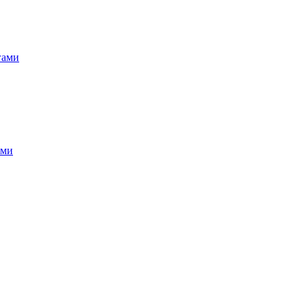
гами
ами