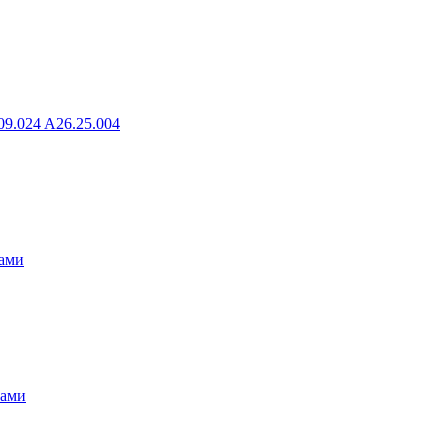
09.024 A26.25.004
гами
гами