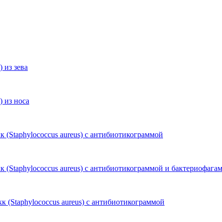
 из зева
) из носа
 (Staphylococcus aureus) с антибиотикограммой
к (Staphylococcus aureus) с антибиотикограммой и бактериофага
к (Staphylococcus aureus) с антибиотикограммой