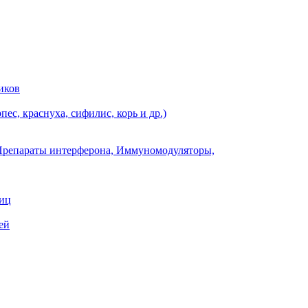
иков
ес, краснуха, сифилис, корь и др.)
Препараты интерферона, Иммуномодуляторы,
ниц
ей