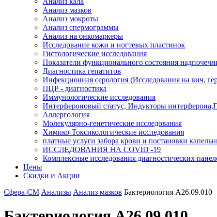
Анализ кала
Анализ мазков
Анализ мокроты
Анализ спермограммы
Анализ на онкомаркеры
Исследование кожи и ногтевых пластинок
Гистологические исследования
Показатели функционального состояния надпочечн
Диагностика гепатитов
Инфекционная серология (Исследования на вич, герп
ПЦР - диагностика
Иммунологические исследования
Интерфероновый статус, Индукторы интерферона,
Аллергология
Молекулярно-генетические исследования
Химико-Токсикологические исследования
платные услуги забора крови и постановки капель
ИССЛЕДОВАНИЯ НА COVID -19
Комплексные исследования диагностических панел
Цены
Скидки и Акции
Сфера-СМ
Анализы
Анализ мазков
Бактериология A26.09.010
Бактериология A26.09.010