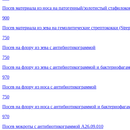
Посев материала из носа на патогенный/золотистый стафилокок
900
Посев материала из зева на гемолитические стрептококки (Strept
750
Посев на флору из зева с антибиотикограммой
750
Посев на флору из зева с антибиотикограммой и бактериофага
970
Посев на флору из носа с антибиотикограммой
750
Посев на флору из носа с антибиотикограммой и бактериофага
970
Посев мокроты с антибиотикограммой A26.09.010