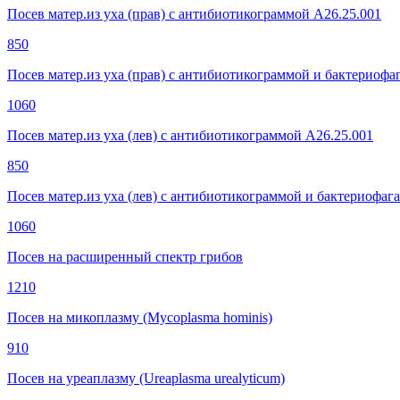
Посев матер.из уха (прав) с антибиотикограммой A26.25.001
850
Посев матер.из уха (прав) с антибиотикограммой и бактериофа
1060
Посев матер.из уха (лев) с антибиотикограммой A26.25.001
850
Посев матер.из уха (лев) с антибиотикограммой и бактериофаг
1060
Посев на расширенный спектр грибов
1210
Посев на микоплазму (Mycoplasma hominis)
910
Посев на уреаплазму (Ureaplasma urealyticum)