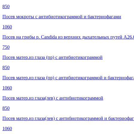
850
Посев мокроты с антибиотикограммой и бактериофагами
1060
Посев на грибы р. Candida из верхних дыхательных путей A26.
750
Посев матер.из глаза (пр) с антибиотикограммой
850
Посев матер.из глаза (пр) с антибиотикограммой и бактериофа
1060
Посев матер.из глаза(лев) с антибиотикограммой
850
Посев матер.из глаза(лев) с антибиотикограммой и бактериофа
1060