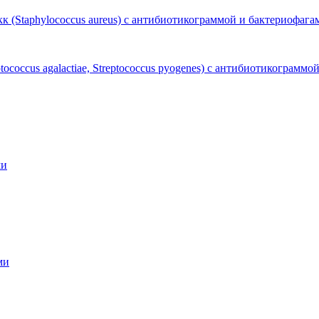
к (Staphylococcus aureus) с антибиотикограммой и бактериофага
ococcus agalactiae, Streptococcus pyogenes) с антибиотикограммо
ми
ми