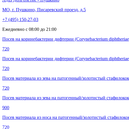
МО, г. Пушкино, Писаревский проезд, д.5
+7 (495) 150-27-03
Ежедневно с 08:00 до 21:00
Посев на коринебактерии дифтерии (Сorynebacterium diphtheriae)
720
Посев на коринебактерии дифтерии (Сorynebacterium diphtheriae
720
Посев материала из зева на патогенный/золотистый стафилококк
720
Посев материала из зева на патогенный/золотистый стафилокок
900
Посев материала из носа на патогенный/золотистый стафилокок
720