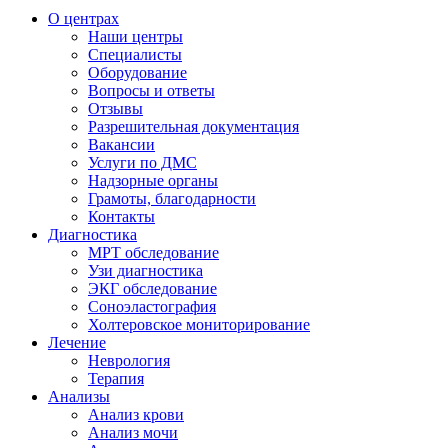
О центрах
Наши центры
Специалисты
Оборудование
Вопросы и ответы
Отзывы
Разрешительная документация
Вакансии
Услуги по ДМС
Надзорные органы
Грамоты, благодарности
Контакты
Диагностика
МРТ обследование
Узи диагностика
ЭКГ обследование
Соноэластография
Холтеровское мониторирование
Лечение
Неврология
Терапия
Анализы
Анализ крови
Анализ мочи