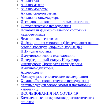
Анализ кала
Анализ мазков
Анализ мокроты
Анализ спермограммы
Анализ на онкомаркеры
Исследование кожи и ногтевых пластинок
Гистологические исследования
Показатели функционального состояния
надпочечников
Диагностика гепатитов
Инфекционная серология (Исследования на вич,
герпес, краснуха, сифилис, корь и др.)
ПЦР - диагностика
Иммунологические исследования
Интерфероновый статус, Индукторы
интерферона,Препараты интерферона,
Иммуномодуляторы,
Аллергология
Молекулярно-генетические исследования
Химико-Токсикологические исследования
платные услуги забора крови и постановки
капельниц
ИССЛЕДОВАНИЯ НА COVID -19
Комплексные исследования диагностических
панелей