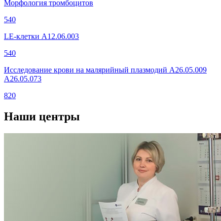
Морфология тромбоцитов
540
LЕ-клетки A12.06.003
540
Исследование крови на малярийный плазмодий A26.05.009
A26.05.073
820
Наши центры