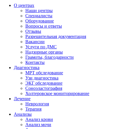
О центрах
Наши центры
Специалисты
Оборудование
Вопросы и ответы
Отзывы
Разрешительная документация
Вакансии
Услуги по ДМС
Надзорные органы
Грамоты, благодарности
Контакты
Диагностика
МРТ обследование
Узи диагностика
ЭКГ обследование
Соноэластография
Холтеровское мониторирование
Лечение
Неврология
Терапия
Анализы
Анализ крови
Анализ мочи