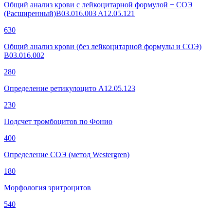
Общий анализ крови с лейкоцитарной формулой + СОЭ
(Расширенный)B03.016.003 A12.05.121
630
Общий анализ крови (без лейкоцитарной формулы и СОЭ)
B03.016.002
280
Определение ретикулоцито A12.05.123
230
Подсчет тромбоцитов по Фонио
400
Определение СОЭ (метод Westergren)
180
Морфология эритроцитов
540