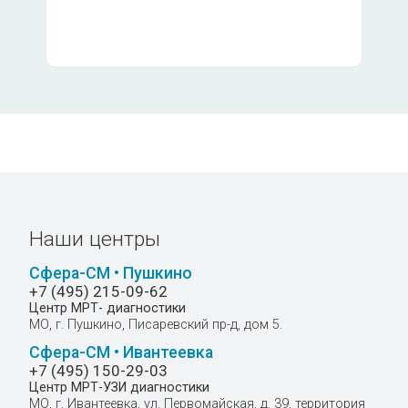
(РЭА, СА 15-3, СА 125, СА 19-9,
3600
мочевина общий белок белковые
2500
я холестерин общий, билирубин
амма-ГТ хлор калий натрий
бщий анализ крови, СОЭ,
3500
ррин, ферритин, витамин В-12,
Наши центры
Сфера-СМ • Пушкино
+7 (495) 215-09-62
Центр МРТ- диагностики
 фосфор неорганический,
3468
МО, г. Пушкино, Писаревский пр-д, дом 5.
лин), креатинин в моче)
Сфера-СМ • Ивантеевка
+7 (495) 150-29-03
Центр МРТ-УЗИ диагностики
МО, г. Ивантеевка, ул. Первомайская, д. 39, территория
ализ крови СОЭ общий белок