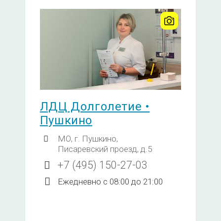
еделение готовности организма к
12000
крин)
н общий ХС / ЛПВП / ЛПНП
атинкиназа МВ С-реактивный
3200
алий натрий протромбиновый
ЛДЦ Долголетие •
Пушкино
ропонин, креанкиназа,
2250
МО, г. Пушкино,
т)
Писаревский проезд, д.5
+7 (495) 150-27-03
ы (альфафетопротеин, ПСА общий,
Ежедневно с 08:00 до 21:00
2600