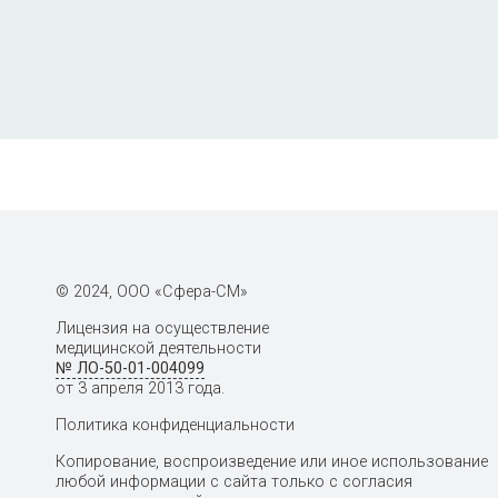
Онкологические заболевания женщины 
СА 72-4)
Биохимия крови базовая- креатинин 
фракции глюкоза фосфатаза щелочна
общий билирубин прямой АлАТ/АсАТ Г
Лабораторная диагностика анемий (о
ретикулоциты, железо, ОЖСС, трансфе
© 2024, ООО «Сфера-СМ»
фолиевая кислота)
Лицензия на осуществление
медицинской деятельности
№ ЛО-50-01-004099
Остеопороз (остеокальцин, кальций,
от 3 апреля 2013 года.
паратгормон, ДПИД (дезоксипиридино
Политика конфиденциальности
Копирование, воспроизведение или иное использование
любой информации с сайта только с согласия
Ревматологическая панель общий ан