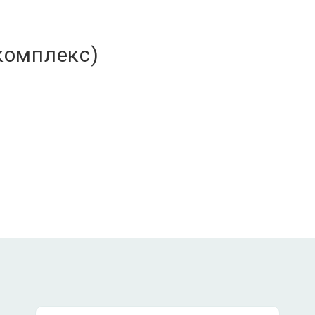
комплекс)
ЛДЦ Долголетие • Пушкино
МО, г. Пушкино, Писаревский проезд, д.5
+7 (495) 150-27-03
Ежедневно с 08:00 до 21:00