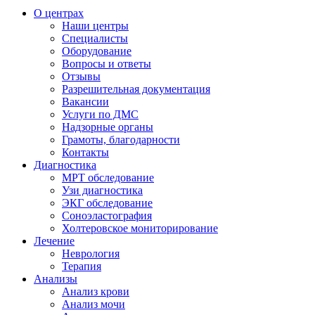
О центрах
Наши центры
Специалисты
Оборудование
Вопросы и ответы
Отзывы
Разрешительная документация
Вакансии
Услуги по ДМС
Надзорные органы
Грамоты, благодарности
Контакты
Диагностика
МРТ обследование
Узи диагностика
ЭКГ обследование
Соноэластография
Холтеровское мониторирование
Лечение
Неврология
Терапия
Анализы
Анализ крови
Анализ мочи