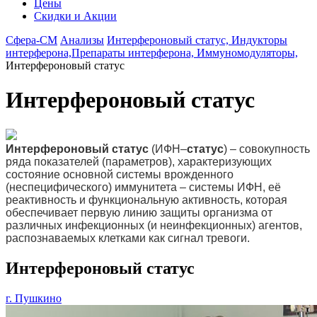
Цены
Скидки и Акции
Сфера-СМ
Анализы
Интерфероновый статус, Индукторы
интерферона,Препараты интерферона, Иммуномодуляторы,
Интерфероновый статус
Интерфероновый статус
Интерфероновый
статус
(ИФН–
статус
) – cовокупность
ряда показателей (параметров), характеризующих
состояние основной системы врожденного
(неспецифического) иммунитета – системы ИФН, её
реактивность и функциональную активность, которая
обеспечивает первую линию защиты организма от
различных инфекционных (и неинфекционных) агентов,
распознаваемых клетками как сигнал тревоги.
Интерфероновый статус
г. Пушкино