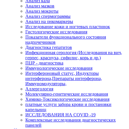
Анализ кала
Анализ мазков
Анализ мокроты
Анализ спермограммы
Анализ на онкомаркеры
Исследование кожи и ногтевых пластинок
Гистологические исследования
Показатели функционального состояния
надпочечников
Диагностика гепатитов
Инфекционная серология (Исследования на вич,
герпес, краснуха, сифилис, корь и др.)
ПЦР - диагностика
Иммунологические исследования
Интерфероновый статус, Индукторы
интерферона,Препараты интерферона,
Иммуномодуляторы,
Аллергология
Молекулярно-генетические исследования
Химико-Токсикологические исследования
платные услуги забора крови и постановки
капельниц
ИССЛЕДОВАНИЯ НА COVID -19
Комплексные исследования диагностических
панелей