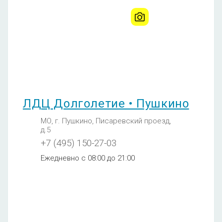
Пушкино
МО, г. Пушкино,
Писаревский проезд, д.5
+7 (495) 150-27-03
Ежедневно с 08:00 до 21:00
ЛДЦ Долголетие • Пушкино
Иммунал
МО, г. Пушкино, Писаревский проезд,
610
д.5
+7 (495) 150-27-03
Ежедневно с 08:00 до 21:00
Полиоксидоний
610
Галавит