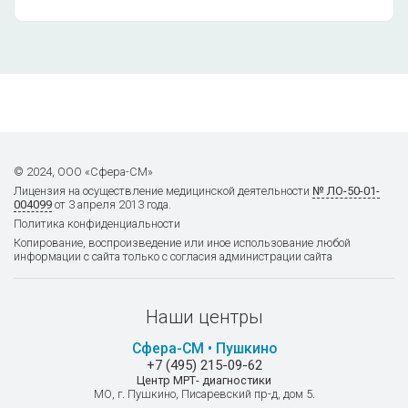
610
Иммунофан
610
© 2024, ООО «Сфера-СМ»
Иммуномакс
Лицензия на осуществление
медицинской деятельности
№ ЛО-50-01-
004099
от 3 апреля 2013 года.
610
Политика конфиденциальности
Копирование, воспроизведение или иное использование любой
информации с сайта только с согласия администрации сайта
Ликопид
610
Наши центры
Сфера-СМ • Пушкино
+7 (495) 215-09-62
Т-активин
Центр МРТ- диагностики
МО, г. Пушкино, Писаревский пр-д, дом 5.