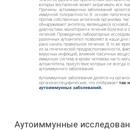
которых воспаление может затрагивать все тка
Причины аутоиммунных заболеваний кроются
иммунной толерантности. В основе патогенез
против собственных антигенов организма. Час
обнаруживают антитела, являющиеся основой
диагностики, мониторинга течения болезни и 
лечения. Проведение лабораторных исследов
различных аутоантител позволяет в наши дни 
рано начать правильное лечение. В то же врем
из-за генетической предрасположенности, фа
вирусных инфекций, влияния токсичных вещест
иммунную систему в крови человека часто мог
аутоантитела, присутствие которых не всегда 
аутоиммунного заболевания.
Аутоиммунные заболевания делятся на органо
органонеспецифические, что отображает
так 
аутоиммунных заболеваний
.
Аутоиммунные исследова