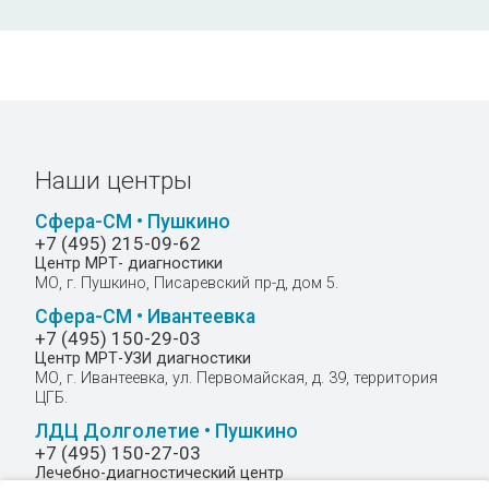
н,фосфатидилхолин,
4830
я кисилота, сфингозин классов
1670
 (HUVEC)
Наши центры
Сфера-СМ • Пушкино
1170
+7 (495) 215-09-62
Центр МРТ- диагностики
МО, г. Пушкино, Писаревский пр-д, дом 5.
1170
Сфера-СМ • Ивантеевка
+7 (495) 150-29-03
Центр МРТ-УЗИ диагностики
МО, г. Ивантеевка, ул. Первомайская, д. 39, территория
ЦГБ.
о 6 антигенов - ПР3 ,MПO,
2330
ЛДЦ Долголетие • Пушкино
+7 (495) 150-27-03
Лечебно-диагностический центр