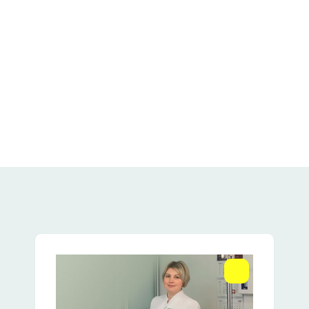
ЛДЦ Долголетие • Пушкино
МО, г. Пушкино, Писаревский проезд, д.5
+7 (495) 150-27-03
Ежедневно с 08:00 до 21:00
1440
 линии HEp-2 (АНФ)