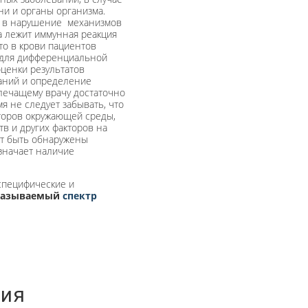
ни и органы организма.
 в нарушение механизмов
а лежит иммунная реакция
то в крови пациентов
 для дифференциальной
оценки результатов
аний и определение
лечащему врачу достаточно
я не следует забывать, что
кторов окружающей среды,
в и других факторов на
ут быть обнаружены
означает наличие
специфические и
называемый
спектр
ния