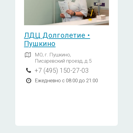
1240
ному АГ (ЭНА/ENA-скрин)
2210
кани (АНФ и ЭНА-скрин)
ЛДЦ Долголетие •
Пушкино
1350
МО, г. Пушкино,
Писаревский проезд, д.5
при склеродермии (Scl-70, СENP A,
+7 (495) 150-27-03
3920
NOR 90, Th/To, PM-Sc100, PM-Scl
Ежедневно с 08:00 до 21:00
, Pm-Scl100, PM-Scl75, Jo-1, SRP,
3920
ел, ( антитела бета2ГП,