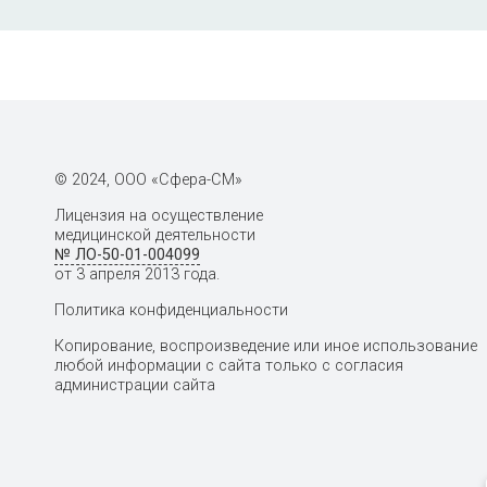
аннексин V, протромбин, кардиолипи
фосфатидилинозитол, фосфатидилова
IgG и IgM, раздельно)
Антитела к эндотелиальным клеткам
© 2024, ООО «Сфера-СМ»
Лицензия на осуществление
Антитела к миелопероксидазе (МПО)
медицинской деятельности
№ ЛО-50-01-004099
от 3 апреля 2013 года.
Политика конфиденциальности
Антитела к протеиназе 3 (PR3)
Копирование, воспроизведение или иное использование
любой информации с сайта только с согласия
администрации сайта
Антитела к антигенам АНЦА (раздельн
Elastase, Catepsin G, BPI, LF)