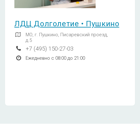
ЛДЦ Долголетие • Пушкино
Панель №1 IgG4 (Молоко
МО, г. Пушкино, Писаревский проезд,
коровье, молоко козье, молоко
д.5
овечье, сыр, творог, сметана,
+7 (495) 150-27-03
йогурт, кефир)
1050
Ежедневно с 08:00 до 21:00
Панель №2 IgG4 (Пшеничная
мука, ржаная мука, рис, гречка,
овес, перловая крупа, пшено,
ячмень)
1050
Панель №3 IgG4 (Фасоль (бобы),