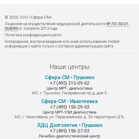
горох, чечевица, кукуруза,
дрожжи пекарские, белок
© 2024, ООО «Сфера-СМ»
куриного яйца, желток куриного
Лицензия на осуществление
медицинской деятельности
№ ЛО-50-01-
яйца, яйцо перепелиное)
004099
от 3 апреля 2013 года.
1050
Политика конфиденциальности
Копирование, воспроизведение или иное использование любой
информации с сайта только с согласия администрации сайта
Панель №4 IgG4 (Говядина,
Наши центры
телятина, свинина, баранина,
курица, индейка, утка, гусь)
Сфера-СМ • Пушкино
1050
+7 (495) 215-09-62
Центр МРТ- диагностики
МО, г. Пушкино, Писаревский пр-д, дом 5.
Сфера-СМ • Ивантеевка
+7 (495) 150-29-03
Панель №5 IgG4 (Треска, хек,
Центр МРТ-УЗИ диагностики
морской окунь, камбала, семга,
МО, г. Ивантеевка, ул. Первомайская, д. 39, территория ЦГБ.
форель, сельдь, палтус)
ЛДЦ Долголетие • Пушкино
1050
+7 (495) 150-27-03
Лечебно-диагностический центр